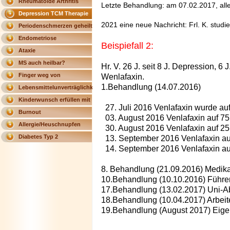
Rheumatoide Arthritis
Letzte Behandlung: am 07.02.2017, alle
Depression TCM Therapie
2021 eine neue Nachricht: Frl. K. studie
Periodenschmerzen geheilt
Endometriose
Beispiefall 2:
Ataxie
MS auch heilbar?
Hr. V. 26 J. seit 8 J. Depression, 6
Finger weg von
Wenlafaxin.
1.Behandlung (14.07.2016)
Magnesium
Lebensmittelunverträglichkeit
Kinderwunsch erfüllen mit
27. Juli 2016 Venlafaxin wurde au
Triple Therapie
Burnout
03. August 2016 Venlafaxin auf 75
Allergie/Heuschnupfen
30. August 2016 Venlafaxin auf 25
Diabetes Typ 2
13. September 2016 Venlafaxin au
14. September 2016 Venlafaxin auf
8. Behandlung (21.09.2016) Medika
10.Behandlung (10.10.2016) Führ
17.Behandlung (13.02.2017) Uni-A
18.Behandlung (10.04.2017) Arbeit
19.Behandlung (August 2017) Eig