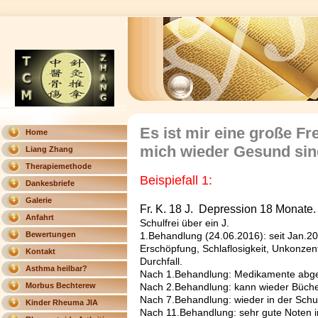
Es ist mir eine große F
Home
mich wieder Gesund sin
Liang Zhang
Therapiemethode
Beispiefall 1:
Dankesbriefe
Galerie
Fr. K. 18 J. Depression 18 Monate.
Anfahrt
Schulfrei über ein J.
Bewertungen
1.Behandlung (24.06.2016): seit Jan.20
Erschöpfung, Schlaflosigkeit, Unkonzen
Kontakt
Durchfall.
Asthma heilbar?
Nach 1.Behandlung: Medikamente abge
Morbus Bechterew
Nach 2.Behandlung: kann wieder Büche
Nach 7.Behandlung: wieder in der Schu
heilbar?
Kinder Rheuma JIA
Nach 11.Behandlung: sehr gute Noten i